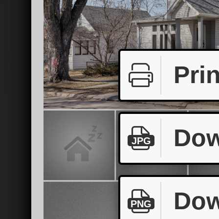
Prin
Dow
JPG
Dow
PNG